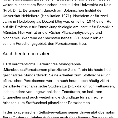
weiter, zunächst am Botanischen Institut II der Universität zu Köln
(Prof. Dr. L. Bergmann), danach am Botanischen Institut der
Universität Heidelberg (Habilitation 1971). Nachdem er für zwei
Jahre in Heidelberg als Dozent tätig war, erhielt er 1974 einen Ruf
auf die Professur für Entwicklungsbiologie am Institut für Botanik in
Münster. Hier vertrat er die Fächer Pflanzenphysiologie und -
biochemie. Während der nächsten nahezu 30 Jahre blieb er
seinem Forschungsgebiet, den Peroxisomen, treu.
Auch heute noch zitiert
1978 veröffentlichte Gerhardt die Monographie
„Microbodies/Peroxisomen pflanzlicher Zellen“, ein bis heute hoch
geschätztes Standardwerk. Seine Arbeiten zum Stoffwechsel von
pflanzlichen Peroxisomen werden auch heute noch häufig zitiert.
Detaillierte mechanistische Studien zur β-Oxidation von Fettsäuren,
insbesondere von ungewöhnlichen Fettsäuren, an isolierten
Organellen sind auch weiterhin die Grundlage für zahlreiche
Arbeiten zum Stoffwechsel pflanzlicher Peroxisomen.
In der akademischen Selbstverwaltung seiner Universität übernahm
Bernt Gerhardt wichtige Aufgaben auch über längere Perioden: als