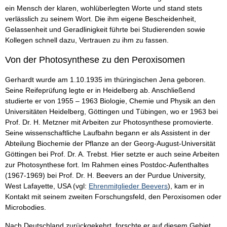
ein Mensch der klaren, wohlüberlegten Worte und stand stets
verlässlich zu seinem Wort. Die ihm eigene Bescheidenheit,
Gelassenheit und Geradlinigkeit führte bei Studierenden sowie
Kollegen schnell dazu, Vertrauen zu ihm zu fassen.
Von der Photosynthese zu den Peroxisomen
Gerhardt wurde am 1.10.1935 im thüringischen Jena geboren.
Seine Reifeprüfung legte er in Heidelberg ab. Anschließend
studierte er von 1955 – 1963 Biologie, Chemie und Physik an den
Universitäten Heidelberg, Göttingen und Tübingen, wo er 1963 bei
Prof. Dr. H. Metzner mit Arbeiten zur Photosynthese promovierte.
Seine wissenschaftliche Laufbahn begann er als Assistent in der
Abteilung Biochemie der Pflanze an der Georg-August-Universität
Göttingen bei Prof. Dr. A. Trebst. Hier setzte er auch seine Arbeiten
zur Photosynthese fort. Im Rahmen eines Postdoc-Aufenthaltes
(1967-1969) bei Prof. Dr. H. Beevers an der Purdue University,
West Lafayette, USA (vgl:
Ehrenmitglieder Beevers
), kam er in
Kontakt mit seinem zweiten Forschungsfeld, den Peroxisomen oder
Microbodies.
Nach Deutschland zurückgekehrt, forschte er auf diesem Gebiet