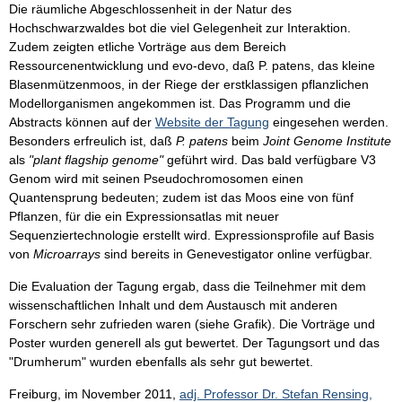
Die räumliche Abgeschlossenheit in der Natur des
Hochschwarzwaldes bot die viel Gelegenheit zur Interaktion.
Zudem zeigten etliche Vorträge aus dem Bereich
Ressourcenentwicklung und evo-devo, daß P. patens, das kleine
Blasenmützenmoos, in der Riege der erstklassigen pflanzlichen
Modellorganismen angekommen ist. Das Programm und die
Abstracts können auf der
Website der Tagung
eingesehen werden.
Besonders erfreulich ist, daß
P. patens
beim
Joint Genome Institute
als
"plant flagship genome"
geführt wird. Das bald verfügbare V3
Genom wird mit seinen Pseudochromosomen einen
Quantensprung bedeuten; zudem ist das Moos eine von fünf
Pflanzen, für die ein Expressionsatlas mit neuer
Sequenziertechnologie erstellt wird. Expressionsprofile auf Basis
von
Microarrays
sind bereits in Genevestigator online verfügbar.
Die Evaluation der Tagung ergab, dass die Teilnehmer mit dem
wissenschaftlichen Inhalt und dem Austausch mit anderen
Forschern sehr zufrieden waren (siehe Grafik). Die Vorträge und
Poster wurden generell als gut bewertet. Der Tagungsort und das
"Drumherum" wurden ebenfalls als sehr gut bewertet.
Freiburg, im November 2011,
adj. Professor Dr. Stefan Rensing,