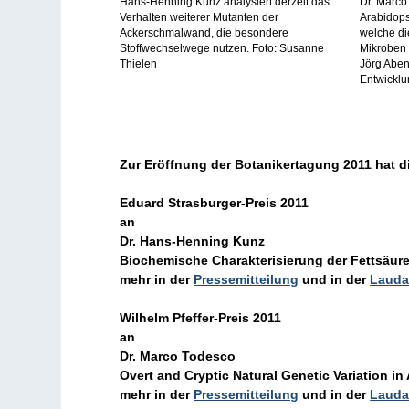
Hans-Henning Kunz analysiert derzeit das
Dr. Marco
Verhalten weiterer Mutanten der
Arabidops
Ackerschmalwand, die besondere
welche di
Stoffwechselwege nutzen. Foto: Susanne
Mikroben 
Thielen
Jörg Abend
Entwicklu
Zur Eröffnung der Botanikertagung 2011 hat d
Eduard Strasburger-Preis 2011
an
Dr. Hans-Henning Kunz
Biochemische Charakterisierung der Fettsäure-
mehr in der
Pressemitteilung
und in der
Lauda
Wilhelm Pfeffer-Preis 2011
an
Dr. Marco Todesco
Overt and Cryptic Natural Genetic Variation in
mehr in der
Pressemitteilung
und in der
Lauda