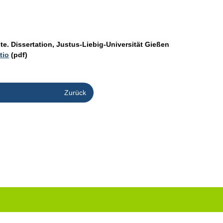
te. Dissertation, Justus-Liebig-Universität Gießen
tio
(pdf)
Zurück