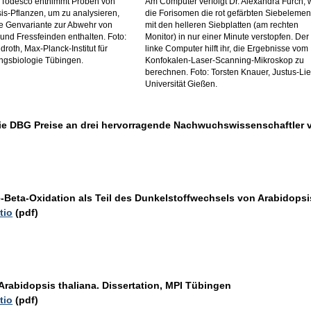
 Todesco entnimmt Proben von
Am Computer verfolgt Dr. Alexandra Furch, 
is-Pflanzen, um zu analysieren,
die Forisomen die rot gefärbten Siebelemen
e Genvariante zur Abwehr von
mit den helleren Siebplatten (am rechten
und Fressfeinden enthalten. Foto:
Monitor) in nur einer Minute verstopfen. Der
roth, Max-Planck-Institut für
linke Computer hilft ihr, die Ergebnisse vom
ngsbiologie Tübingen.
Konfokalen-Laser-Scanning-Mikroskop zu
berechnen. Foto: Torsten Knauer, Justus-Lie
Universität Gießen.
ie DBG Preise an drei hervorragende Nachwuchswissenschaftler v
Beta-Oxidation als Teil des Dunkelstoffwechsels von Arabidopsis 
tio
(pdf)
 Arabidopsis thaliana. Dissertation, MPI Tübingen
tio
(pdf)