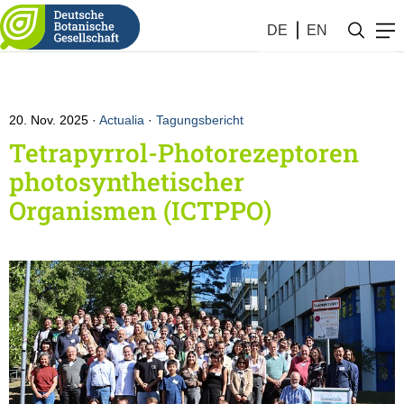
DE
EN
20. Nov. 2025
Actualia
·
Tagungsbericht
Tetrapyrrol-Photorezeptoren
photosynthetischer
Organismen (ICTPPO)