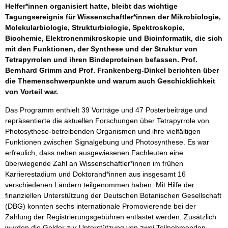
Helfer*innen organisiert hatte, bleibt das wichtige
Tagungsereignis für Wissenschaftler*innen der Mikrobiologie,
Molekularbiologie, Strukturbiologie, Spektroskopie,
Biochemie, Elektronenmikroskopie und Bioinformatik, die sich
mit den Funktionen, der Synthese und der Struktur von
Tetrapyrrolen und ihren Bindeproteinen befassen. Prof.
Bernhard Grimm and Prof. Frankenberg-Dinkel berichten über
die Themenschwerpunkte und warum auch Geschicklichkeit
von Vorteil war.
Das Programm enthielt 39 Vorträge und 47 Posterbeiträge und
repräsentierte die aktuellen Forschungen über Tetrapyrrole von
Photosythese-betreibenden Organismen und ihre vielfältigen
Funktionen zwischen Signalgebung und Photosynthese. Es war
erfreulich, dass neben ausgewiesenen Fachleuten eine
überwiegende Zahl an Wissenschaftler*innen im frühen
Karrierestadium und Doktorand*innen aus insgesamt 16
verschiedenen Ländern teilgenommen haben. Mit Hilfe der
finanziellen Unterstützung der Deutschen Botanischen Gesellschaft
(DBG) konnten sechs internationale Promovierende bei der
Zahlung der Registrierungsgebühren entlastet werden. Zusätzlich
wurden die Gelder zur Unterstützung von zwei Teilnehmenden