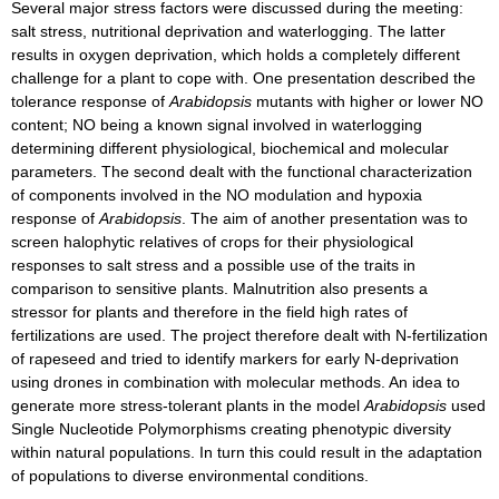
Several major stress factors were discussed during the meeting:
salt stress, nutritional deprivation and waterlogging. The latter
results in oxygen deprivation, which holds a completely different
challenge for a plant to cope with. One presentation described the
tolerance response of
Arabidopsis
mutants with higher or lower NO
content; NO being a known signal involved in waterlogging
determining different physiological, biochemical and molecular
parameters. The second dealt with the functional characterization
of components involved in the NO modulation and hypoxia
response of
Arabidopsis
. The aim of another presentation was to
screen halophytic relatives of crops for their physiological
responses to salt stress and a possible use of the traits in
comparison to sensitive plants. Malnutrition also presents a
stressor for plants and therefore in the field high rates of
fertilizations are used. The project therefore dealt with N-fertilization
of rapeseed and tried to identify markers for early N-deprivation
using drones in combination with molecular methods. An idea to
generate more stress-tolerant plants in the model
Arabidopsis
used
Single Nucleotide Polymorphisms creating phenotypic diversity
within natural populations. In turn this could result in the adaptation
of populations to diverse environmental conditions.