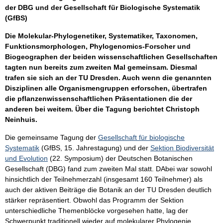
der DBG und der Gesellschaft für Biologische Systematik
(GfBS)
Die Molekular-Phylogenetiker, Systematiker, Taxonomen,
Funktionsmorphologen, Phylogenomics-Forscher und
Biogeographen der beiden wissenschaftlichen Gesellschaften
tagten nun bereits zum zweiten Mal gemeinsam. Diesmal
trafen sie sich an der TU Dresden. Auch wenn die genannten
Disziplinen alle Organismengruppen erforschen, übertrafen
die pflanzenwissenschaftlichen Präsentationen die der
anderen bei weitem. Über die Tagung berichtet Christoph
Neinhuis.
Die gemeinsame Tagung der
Gesellschaft für biologische
Systematik
(GfBS, 15. Jahrestagung) und der
Sektion Biodiversität
und Evolution
(22. Symposium) der Deutschen Botanischen
Gesellschaft (DBG) fand zum zweiten Mal statt. DAbei war sowohl
hinsichtlich der Teilnehmerzahl (insgesamt 160 Teilnehmer) als
auch der aktiven Beiträge die Botanik an der TU Dresden deutlich
stärker repräsentiert. Obwohl das Programm der Sektion
unterschiedliche Themenblöcke vorgesehen hatte, lag der
Schwerpunkt traditionell wieder auf molekularer Phylogenie,