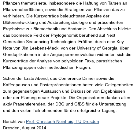
Pflanzen thematisierte, ins­be­son­dere die Haftung von Tarsen an
Pflanzenoberflächen, sowie die Strategien von Pflanzen das zu
verhindern. Die Kurzvorträge beleuchteten Aspekte der
Blütenentwicklung und Ausbreitungsbiologie und präsentierten
Ergebnisse zur Biomechanik und Anatomie. Den Abschluss bildete
das boomende Feld der Phylogenomik beruhend auf Next
Generation Sequencing Technologien. Eröffnet durch eine Key
Note von Jim Leebens-Mack, von der University of Georgia, über
Genduplikationen in der Angiospermenevo­lution widmeten sich die
Kurzvorträge der Analyse von polyploiden Taxa, parasitischen
Pflanzengruppen oder methodischen Fragen.
Schon der Erste Abend, das Conference Dinner sowie die
Kaffeepausen und Posterpräsentationen boten viele Gelegenheiten
zum gegenseitigen Austausch und Diskussion von Ergebnissen
oder der Planung neuer Projekte. Die Organisatoren danken allen
aktiv Präsentierenden, der DBG und GfBS für die Unterstützung
und den vielen Teilnehmenden für die erfolgreiche Tagung.
Bericht von
Prof. Christoph Neinhuis, TU Dresden
Dresden, August 2014