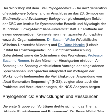
Der Workshop mit dem Titel
Phylogenomics - The next generation
of evolutionary botany
fand im Anschluss an das 23. Symposium
Biodiversity and Evolutionary Biology
der gleichnamigen Sektion
der DBG am Institut für Systematische Botanik und Mykologie der
Münchner Ludwig-Maximilians-Universität statt. Er eröffnete mit
einem gegenseitigen Kennenlernen in entspannter Atmosphäre,
wozu die Organisatorinnen,
Dr. Susann Wicke
(Westfälische
Wilhelms-Universität Münster) und
Dr. Dörte Harpke
(Leibniz
Institut für Pflanzengenetik und Zuchtpflanzenforschung
Gatersleben) sowie die Schirmherrin des Workshops,
Professor
Susanne Renner
, in den Münchner Hirschgarten einluden. Am
Samstag und Sonntag verdeutlichten Vorträge der eingeladenen
Sprecherinnen und Sprecher interpoliert mit Vorträgen der
Workshop-Teilnehmenden die Vielfältigkeit der Anwendung von
„Next Generation Sequencing“ (NGS), zeigten aber auch die
Probleme und Herausforderungen, die NGS-Analysen bergen.
Phylogenomics: Entwicklungen und Ressourcen
Die erste Gruppe von Vorträgen drehte sich um das Thema
„Aktuelle Entwicklungen und Ressourcen“. Dr. Bruno Hüttel (Max-