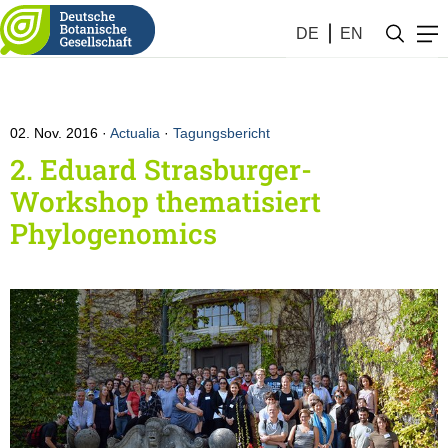
DE
EN
02. Nov. 2016
Actualia
·
Tagungsbericht
2. Eduard Strasburger-
Workshop thematisiert
Phylogenomics