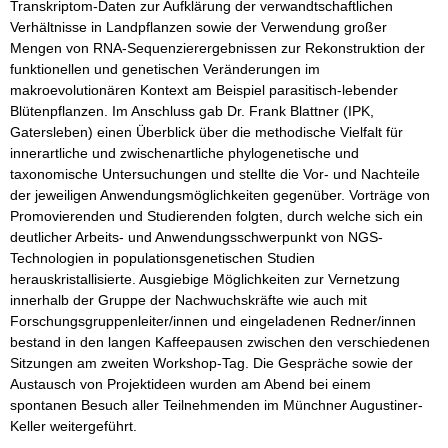
Transkriptom-Daten zur Aufklärung der verwandtschaftlichen
Verhältnisse in Landpflanzen sowie der Verwendung großer
Mengen von RNA-Sequenzierergebnissen zur Rekonstruktion der
funktionellen und genetischen Veränderungen im
makroevolutionären Kontext am Beispiel parasitisch-lebender
Blütenpflanzen. Im Anschluss gab Dr. Frank Blattner (IPK,
Gatersleben) einen Überblick über die methodische Vielfalt für
innerartliche und zwischenartliche phylogenetische und
taxonomische Untersuchungen und stellte die Vor- und Nachteile
der jeweiligen Anwendungsmöglichkeiten gegenüber. Vorträge von
Promovierenden und Studierenden folgten, durch welche sich ein
deutlicher Arbeits- und Anwendungsschwerpunkt von NGS-
Technologien in populationsgenetischen Studien
herauskristallisierte. Ausgiebige Möglichkeiten zur Vernetzung
innerhalb der Gruppe der Nachwuchskräfte wie auch mit
Forschungsgruppenleiter/innen und eingeladenen Redner/innen
bestand in den langen Kaffeepausen zwischen den verschiedenen
Sitzungen am zweiten Workshop-Tag. Die Gespräche sowie der
Austausch von Projektideen wurden am Abend bei einem
spontanen Besuch aller Teilnehmenden im Münchner Augustiner-
Keller weitergeführt.