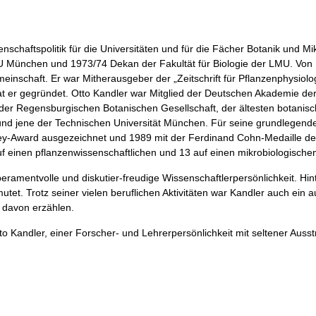
nschaftspolitik für die Universitäten und für die Fächer Botanik und 
TU München und 1973/74 Dekan der Fakultät für Biologie der LMU. Von 
chaft. Er war Mitherausgeber der „Zeitschrift für Pflanzenphysiologi
hat er gegründet. Otto Kandler war Mitglied der Deutschen Akademie de
r Regensburgischen Botanischen Gesellschaft, der ältesten botanische
 und jene der Technischen Universität München. Für seine grundlegend
ey-Award ausgezeichnet und 1989 mit der Ferdinand Cohn-Medaille de
uf einen pflanzenwissenschaftlichen und 13 auf einen mikrobiologische
peramentvolle und diskutier-freudige Wissenschaftlerpersönlichkeit. H
utet. Trotz seiner vielen beruflichen Aktivitäten war Kandler auch ei
l davon erzählen.
to Kandler, einer Forscher- und Lehrerpersönlichkeit mit seltener Ausst