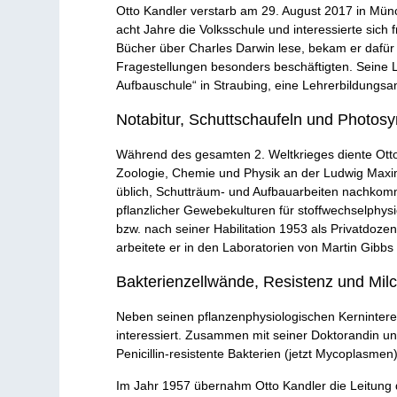
Otto Kandler verstarb am 29. August 2017 in Mün
acht Jahre die Volksschule und interessierte sich 
Bücher über Charles Darwin lese, bekam er dafür 
Fragestellungen besonders beschäftigten. Seine L
Aufbauschule“ in Straubing, eine Lehrerbildungs
Notabitur, Schuttschaufeln und Photos
Während des gesamten 2. Weltkrieges diente Otto
Zoologie, Chemie und Physik an der Ludwig Maxim
üblich, Schutträum- und Aufbauarbeiten nachkomm
pflanzlicher Gewebekulturen für stoffwechselphysi
bzw. nach seiner Habilitation 1953 als Privatdoze
arbeitete er in den Laboratorien von Martin Gibb
Bakterienzellwände, Resistenz und Milc
Neben seinen pflanzenphysiologischen Kerninteres
interessiert. Zusammen mit seiner Doktorandin un
Penicillin-resistente Bakterien (jetzt Mycoplasmen)
Im Jahr 1957 übernahm Otto Kandler die Leitung d