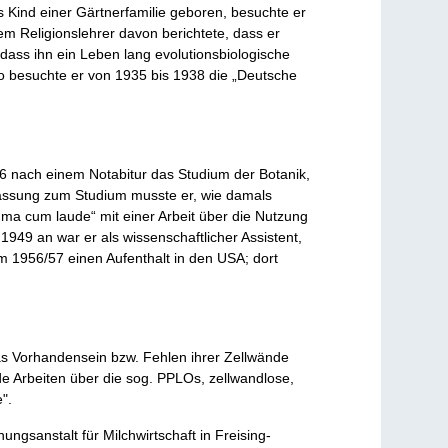
 Kind einer Gärtnerfamilie geboren, besuchte er
dem Religionslehrer davon berichtete, dass er
dass ihn ein Leben lang evolutionsbiologische
So besuchte er von 1935 bis 1938 die „Deutsche
6 nach einem Notabitur das Studium der Botanik,
lassung zum Studium musste er, wie damals
ma cum laude“ mit einer Arbeit über die Nutzung
1949 an war er als wissenschaftlicher Assistent,
hm 1956/57 einen Aufenthalt in den USA; dort
das Vorhandensein bzw. Fehlen ihrer Zellwände
de Arbeiten über die sog. PPLOs, zellwandlose,
".
gsanstalt für Milchwirtschaft in Freising-