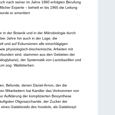
Auch nach seiner im Jahre 1960 erfolgten Berufung
icher Experte – behielt er bis 1965 die Leitung
urde er emeritiert.
ur in der Botanik und in der Mikrobiologie durch
ber Jahre hin auch in der Lage, die
elt und auf Exkursionen alle einschlägigen
wie physiologisch-biochemische, Arbeiten mit
verbunden sind, stammen aus den Gebieten der
idoglykane), der Systematik von Lactobazillen und
zum sog. Waldsterben.
en, Befunde, denen Daniel Arnon, der die
einen Mitarbeitern hat Kandler das Vorkommen von
r Aufklärung der komplizierten Biosynthese
äufigsten Oligosaccharide, der Zucker der
ines Galaktosids des Inositols, als Galaktosyl-