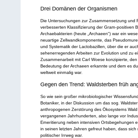
Drei Domänen der Organismen
Die Untersuchungen zur Zusammensetzung und Primä
verbesserten Klassifizierung der Gram-positiven 
Archaebakterien (heute „Archaeen“) war ein wese
neuartige Zellwandkomponente, das Pseudomurein,
und Systematik der Lactobazillen, über die er auch
sehenerregenden Arbeiten zur Evolution und zu ei
Zusammenarbeit mit Carl Woese konzipierte, den e
Bedeutung der Archaeen erkannte und dem es durc
weltweit einmalig war.
Gegen den Trend: Waldsterben früh ang
So wie sein großer mikrobiologischer Wissensfun
Botaniker, in der Diskussion um das sog. Waldste
anthropogenen Zerstörung des Ökosystems Wald h
vergangenen Jahrhunderten, also lange vor Indust
Emeritierung neben intensiven Ortsbegehungen ein
in seinen letzten Jahren gefreut haben, dass sic
politischer Irrweg war.