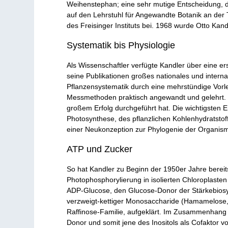
Weihenstephan; eine sehr mutige Entscheidung, da
auf den Lehrstuhl für Angewandte Botanik an der T
des Freisinger Instituts bei. 1968 wurde Otto Kan
Systematik bis Physiologie
Als Wissenschaftler verfügte Kandler über eine ers
seine Publikationen großes nationales und intern
Pflanzensystematik durch eine mehrstündige Vorles
Messmethoden praktisch angewandt und gelehrt. En
großem Erfolg durchgeführt hat. Die wichtigsten
Photosynthese, des pflanzlichen Kohlenhydratstof
einer Neukonzeption zur Phylogenie der Organism
ATP und Zucker
So hat Kandler zu Beginn der 1950er Jahre bereit
Photophosphorylierung in isolierten Chloroplaste
ADP-Glucose, den Glucose-Donor der Stärkebiosyn
verzweigt-kettiger Monosaccharide (Hamamelose, A
Raffinose-Familie, aufgeklärt. Im Zusammenhang m
Donor und somit jene des Inositols als Cofaktor v