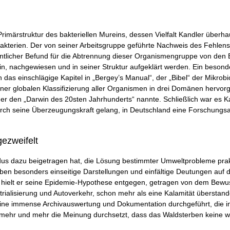
rstruktur des bakteriellen Mureins, dessen Vielfalt Kandler überhaup
Bakterien. Der von seiner Arbeitsgruppe geführte Nachweis des Fehlen
ntlicher Befund für die Abtrennung dieser Organismengruppe von den B
 nachgewiesen und in seiner Struktur aufgeklärt werden. Ein besonde
 das einschlägige Kapitel in „Bergey’s Manual“, der „Bibel“ der Mikrobiol
ner globalen Klassifizierung aller Organismen in drei Domänen hervorge
r den „Darwin des 20sten Jahrhunderts“ nannte. Schließlich war es Kan
h seine Überzeugungskraft gelang, in Deutschland eine Forschungsakt
ezweifelt
dus dazu beigetragen hat, die Lösung bestimmter Umweltprobleme prak
rben besonders einseitige Darstellungen und einfältige Deutungen auf d
ielt er seine Epidemie-Hypothese entgegen, getragen von dem Bewuss
rialisierung und Autoverkehr, schon mehr als eine Kalamität überstand
e immense Archivauswertung und Dokumentation durchgeführt, die in ih
h mehr und mehr die Meinung durchsetzt, dass das Waldsterben keine w