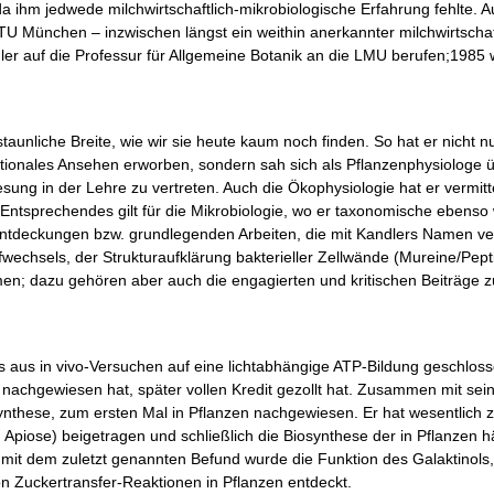
 ihm jedwede milchwirtschaftlich-mikrobiologische Erfahrung fehlte. 
U München – inzwischen längst ein weithin anerkannter milchwirtschaftl
dler auf die Professur für Allgemeine Botanik an die LMU berufen;1985 w
taunliche Breite, wie wir sie heute kaum noch finden. So hat er nicht n
ationales Ansehen erworben, sondern sah sich als Pflanzenphysiologe ü
ung in der Lehre zu vertreten. Auch die Ökophysiologie hat er vermitt
tsprechendes gilt für die Mikrobiologie, wo er taxonomische ebenso 
 Entdeckungen bzw. grundlegenden Arbeiten, die mit Kandlers Namen 
fwechsels, der Strukturaufklärung bakterieller Zellwände (Mureine/Pept
en; dazu gehören aber auch die engagierten und kritischen Beiträge 
s aus in vivo-Versuchen auf eine lichtabhängige ATP-Bildung geschloss
n nachgewiesen hat, später vollen Kredit gezollt hat. Zusammen mit s
these, zum ersten Mal in Pflanzen nachgewiesen. Er hat wesentlich zu
piose) beigetragen und schließlich die Biosynthese der in Pflanzen h
it dem zuletzt genannten Befund wurde die Funktion des Galaktinols, e
on Zuckertransfer-Reaktionen in Pflanzen entdeckt.