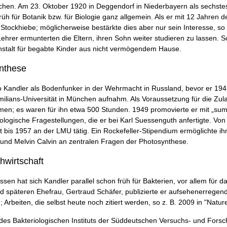
chen. Am 23. Oktober 1920 in Deggendorf in Niederbayern als sechstes
früh für Botanik bzw. für Biologie ganz allgemein. Als er mit 12 Jahren 
Stockhiebe; möglicherweise bestärkte dies aber nur sein Interesse, so 
ehrer ermunterten die Eltern, ihren Sohn weiter studieren zu lassen. 
anstalt für begabte Kinder aus nicht vermögendem Hause.
ynthese
 Kandler als Bodenfunker in der Wehrmacht in Russland, bevor er 194
ilians-Universität in München aufnahm. Als Voraussetzung für die Zu
en; es waren für ihn etwa 500 Stunden. 1949 promovierte er mit „sum
ologische Fragestellungen, die er bei Karl Suessenguth anfertigte. Von 
nt bis 1957 an der LMU tätig. Ein Rockefeller-Stipendium ermöglichte i
s und Melvin Calvin an zentralen Fragen der Photosynthese.
hwirtschaft
sen hat sich Kandler parallel schon früh für Bakterien, vor allem für 
d späteren Ehefrau, Gertraud Schäfer, publizierte er aufsehenerregen
; Arbeiten, die selbst heute noch zitiert werden, so z. B. 2009 in "Nature
es Bakteriologischen Instituts der Süddeutschen Versuchs- und Forschun