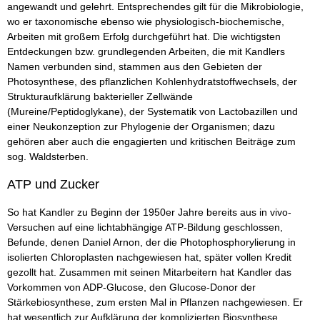
angewandt und gelehrt. Entsprechendes gilt für die Mikrobiologie,
wo er taxonomische ebenso wie physiologisch-biochemische,
Arbeiten mit großem Erfolg durchgeführt hat. Die wichtigsten
Entdeckungen bzw. grundlegenden Arbeiten, die mit Kandlers
Namen verbunden sind, stammen aus den Gebieten der
Photosynthese, des pflanzlichen Kohlenhydratstoffwechsels, der
Strukturaufklärung bakterieller Zellwände
(Mureine/Peptidoglykane), der Systematik von Lactobazillen und
einer Neukonzeption zur Phylogenie der Organismen; dazu
gehören aber auch die engagierten und kritischen Beiträge zum
sog. Waldsterben.
ATP und Zucker
So hat Kandler zu Beginn der 1950er Jahre bereits aus in vivo-
Versuchen auf eine lichtabhängige ATP-Bildung geschlossen,
Befunde, denen Daniel Arnon, der die Photophosphorylierung in
isolierten Chloroplasten nachgewiesen hat, später vollen Kredit
gezollt hat. Zusammen mit seinen Mitarbeitern hat Kandler das
Vorkommen von ADP-Glucose, den Glucose-Donor der
Stärkebiosynthese, zum ersten Mal in Pflanzen nachgewiesen. Er
hat wesentlich zur Aufklärung der komplizierten Biosynthese