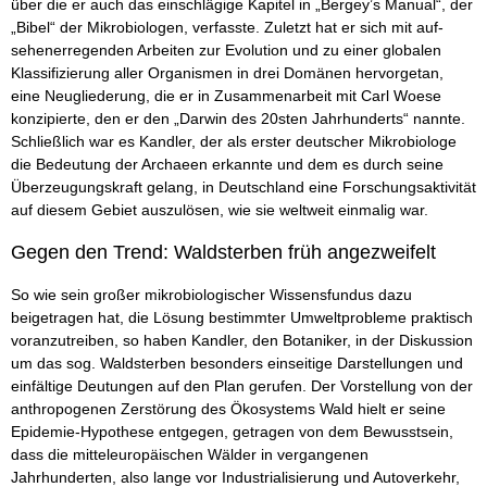
über die er auch das einschlägige Kapitel in „Bergey’s Manual“, der
„Bibel“ der Mikrobiologen, verfasste. Zuletzt hat er sich mit auf-
sehenerregenden Arbeiten zur Evolution und zu einer globalen
Klassifizierung aller Organismen in drei Domänen hervorgetan,
eine Neugliederung, die er in Zusammenarbeit mit Carl Woese
konzipierte, den er den „Darwin des 20sten Jahrhunderts“ nannte.
Schließlich war es Kandler, der als erster deutscher Mikrobiologe
die Bedeutung der Archaeen erkannte und dem es durch seine
Überzeugungskraft gelang, in Deutschland eine Forschungsaktivität
auf diesem Gebiet auszulösen, wie sie weltweit einmalig war.
Gegen den Trend: Waldsterben früh angezweifelt
So wie sein großer mikrobiologischer Wissensfundus dazu
beigetragen hat, die Lösung bestimmter Umweltprobleme praktisch
voranzutreiben, so haben Kandler, den Botaniker, in der Diskussion
um das sog. Waldsterben besonders einseitige Darstellungen und
einfältige Deutungen auf den Plan gerufen. Der Vorstellung von der
anthropogenen Zerstörung des Ökosystems Wald hielt er seine
Epidemie-Hypothese entgegen, getragen von dem Bewusstsein,
dass die mitteleuropäischen Wälder in vergangenen
Jahrhunderten, also lange vor Industrialisierung und Autoverkehr,