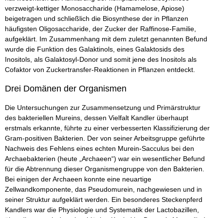
verzweigt-kettiger Monosaccharide (Hamamelose, Apiose)
beigetragen und schließlich die Biosynthese der in Pflanzen
häufigsten Oligosaccharide, der Zucker der Raffinose-Familie,
aufgeklärt. Im Zusammenhang mit dem zuletzt genannten Befund
wurde die Funktion des Galaktinols, eines Galaktosids des
Inositols, als Galaktosyl-Donor und somit jene des Inositols als
Cofaktor von Zuckertransfer-Reaktionen in Pflanzen entdeckt.
Drei Domänen der Organismen
Die Untersuchungen zur Zusammensetzung und Primärstruktur
des bakteriellen Mureins, dessen Vielfalt Kandler überhaupt
erstmals erkannte, führte zu einer verbesserten Klassifizierung der
Gram-positiven Bakterien. Der von seiner Arbeitsgruppe geführte
Nachweis des Fehlens eines echten Murein-Sacculus bei den
Archaebakterien (heute „Archaeen“) war ein wesentlicher Befund
für die Abtrennung dieser Organismengruppe von den Bakterien.
Bei einigen der Archaeen konnte eine neuartige
Zellwandkomponente, das Pseudomurein, nachgewiesen und in
seiner Struktur aufgeklärt werden. Ein besonderes Steckenpferd
Kandlers war die Physiologie und Systematik der Lactobazillen,