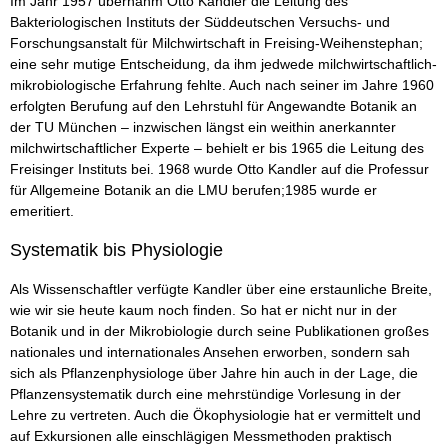
Im Jahr 1957 übernahm Otto Kandler die Leitung des
Bakteriologischen Instituts der Süddeutschen Versuchs- und
Forschungsanstalt für Milchwirtschaft in Freising-Weihenstephan;
eine sehr mutige Entscheidung, da ihm jedwede milchwirtschaftlich-
mikrobiologische Erfahrung fehlte. Auch nach seiner im Jahre 1960
erfolgten Berufung auf den Lehrstuhl für Angewandte Botanik an
der TU München – inzwischen längst ein weithin anerkannter
milchwirtschaftlicher Experte – behielt er bis 1965 die Leitung des
Freisinger Instituts bei. 1968 wurde Otto Kandler auf die Professur
für Allgemeine Botanik an die LMU berufen;1985 wurde er
emeritiert.
Systematik bis Physiologie
Als Wissenschaftler verfügte Kandler über eine erstaunliche Breite,
wie wir sie heute kaum noch finden. So hat er nicht nur in der
Botanik und in der Mikrobiologie durch seine Publikationen großes
nationales und internationales Ansehen erworben, sondern sah
sich als Pflanzenphysiologe über Jahre hin auch in der Lage, die
Pflanzensystematik durch eine mehrstündige Vorlesung in der
Lehre zu vertreten. Auch die Ökophysiologie hat er vermittelt und
auf Exkursionen alle einschlägigen Messmethoden praktisch