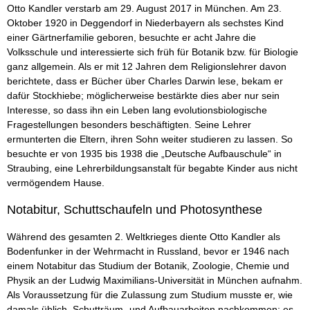
Otto Kandler verstarb am 29. August 2017 in München. Am 23.
Oktober 1920 in Deggendorf in Niederbayern als sechstes Kind
einer Gärtnerfamilie geboren, besuchte er acht Jahre die
Volksschule und interessierte sich früh für Botanik bzw. für Biologie
ganz allgemein. Als er mit 12 Jahren dem Religionslehrer davon
berichtete, dass er Bücher über Charles Darwin lese, bekam er
dafür Stockhiebe; möglicherweise bestärkte dies aber nur sein
Interesse, so dass ihn ein Leben lang evolutionsbiologische
Fragestellungen besonders beschäftigten. Seine Lehrer
ermunterten die Eltern, ihren Sohn weiter studieren zu lassen. So
besuchte er von 1935 bis 1938 die „Deutsche Aufbauschule“ in
Straubing, eine Lehrerbildungsanstalt für begabte Kinder aus nicht
vermögendem Hause.
Notabitur, Schuttschaufeln und Photosynthese
Während des gesamten 2. Weltkrieges diente Otto Kandler als
Bodenfunker in der Wehrmacht in Russland, bevor er 1946 nach
einem Notabitur das Studium der Botanik, Zoologie, Chemie und
Physik an der Ludwig Maximilians-Universität in München aufnahm.
Als Voraussetzung für die Zulassung zum Studium musste er, wie
damals üblich, Schutträum- und Aufbauarbeiten nachkommen; es