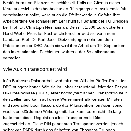
Bestäubern und Pflanzen entschlüsselt. Falls ein Glied in dieser
Kette angesichts des beobachteten Rückgangs der Insektenvielfalt
verschwinden sollte, wäre auch die Pfeifenwinde in Gefahr. Ihre
Arbeit fertigte Oelschlägel am Lehrstuhl für Botanik der TU Dresden
bei Prof. Dr. Christoph Neinhuis an. Den mit 1.500 Euro dotierten
Horst Wiehe-Preis für Nachwuchsforscher wird sie von ihrem
Laudator, Prof. Dr. Karl-Josef Dietz entgegen nehmen, dem
Präsidenten der DBG. Auch sie wird ihre Arbeit am 19. September
den internationalen Fachleuten während der Botanikertagung
vorstellen.
Wie Auxin transportiert wird
Inês Barbosas Doktorarbeit wird mit dem Wilhelm Pfeffer-Preis der
DBG ausgezeichnet. Wie sie im Labor herausfand, folgt das Enzym
D6-Proteinkinase (D6PK) einer hochdynamischen Transportroute in
den Zellen und kann auf diese Weise innerhalb weniger Minuten
und reversibel beeinflussen, ob das Pflanzenhormon Auxin seine
wachstumsfördernde Wirkung entfalten kann oder nicht. Bislang
hatte man diese Regulation allein Transportmolekülen
zugeschrieben. Diese PIN genannten Transporter werden jedoch
selbst von D6PK durch das Anheften von Phosphat-Gruppen