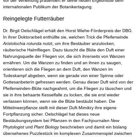
vor der Verleihung präsentiert er seine neuen Ergebnisse dem
internationalen Publikum der Botanikertagung.
Reingelegte Futterräuber
Dr. Birgit Oelschlägel erhält den Horst Wiehe-Förderpreis der DBG.
In ihrer Doktorarbeit enthüllte sie, welchen Trick die Pfeifenwinde
Aristolochia rotunda
nutzt, um ihre Bestäuber anzulocken,
räuberische Halmfliegen. Dazu täuscht die Blüte den Duft einer
Nahrungsquelle der Fliegen vor, die sich ihrerseits von Wanzen
ernähren. Um die Wanzen zu finden und an ihnen zu saugen,
orientieren sich die Fliegen an dem Duft, den Wanzen im
Todeskampf abgeben, wenn sie gerade von einer Spinne oder
Gottesanbeterin gefressen werden. Genau dieser Duft wird von der
Pfeifenwinden-Blüte nachgeahmt, um die Fliegen zu täuschen und
sie in ihre behaarte Kesselfalle zu locken, die sie erst wieder
verlassen können, wenn sie die Blüte bestäubt haben. Die
Mittelmeerpflanze stellt mit dieser Duft-Mimikry ihre eigene
Fortpflanzung sicher. Oelschlägel hat dieses neue
Bestäubungssystem bei Pflanzen in den Fachjournalen
New
Phytologist
und
Plant Biology
beschrieben und damit ein bislang
übersehenes Puzzlestück im komplexen Zusammenspiel zwischen