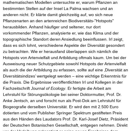
mathematischen Modellen untersuchte er, warum Pflanzen an
bestimmten Stellen auf der Insel La Palma wachsen und an
anderen nicht. Er klärte damit gleichzeitig auf, wo sich neue
Pflanzenarten an den artenreichen Biodiversitäts-"Hotspots"
herausbilden. Anhand häufiger und seltener, nur dort
vorkommender Pflanzen, analysierte er, wie das Klima und der
topographische Standort deren Ansiedlung beeinflussen. Irl zeigt,
dass es sich lohnt, verschiedene Aspekte der Diversität gesondert
zu betrachten. Wie er herausfand überlappen sich nämlich die
Hotspots von Artenvielfalt und Artbildung oftmals kaum. Um bei der
Ausweisung neuer Schutzgebiete sowohl Hotspots der Artenvielfalt
als auch die der Artbildung zu erfassen, sollte auf eine ‚Diversität an
Diversitätsindizes’ wertgelegt werden – eine wichtige Erkenntnis für
die Praxis. Die Ergebnisse veröffentlichten Irl und Kollegen in der
Fachzeitschrift
Journal of Ecology
. Er fertigte die Arbeit am
Lehrstuhl für Störungsökologie bei seiner Doktormutter, Prof. Dr.
Anke Jentsch, an und forscht nun als Post-Dok am Lehrstuhl für
Biogeografie derselben Universität. Er wird den mit 2.500 Euro
dotierten und vom Publisher Springer Spektrum gestifteten Preis
aus den Händen des Laudators Prof. Dr. Karl-Josef Dietz, Präsident
der Deutschen Botanischen Gesellschaft, entgegen nehmen. Direkt