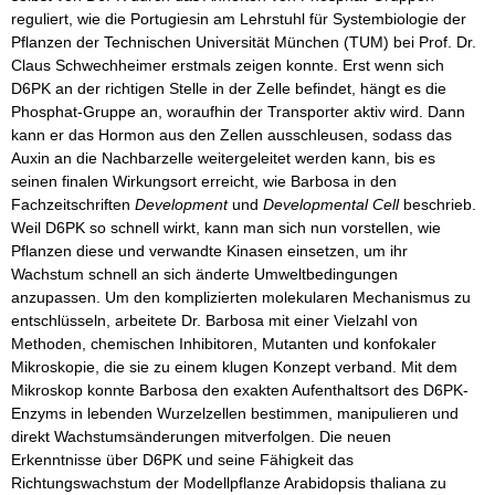
reguliert, wie die Portugiesin am Lehrstuhl für Systembiologie der
Pflanzen der Technischen Universität München (TUM) bei Prof. Dr.
Claus Schwechheimer erstmals zeigen konnte. Erst wenn sich
D6PK an der richtigen Stelle in der Zelle befindet, hängt es die
Phosphat-Gruppe an, woraufhin der Transporter aktiv wird. Dann
kann er das Hormon aus den Zellen ausschleusen, sodass das
Auxin an die Nachbarzelle weitergeleitet werden kann, bis es
seinen finalen Wirkungsort erreicht, wie Barbosa in den
Fachzeitschriften
Development
und
Developmental Cell
beschrieb.
Weil D6PK so schnell wirkt, kann man sich nun vorstellen, wie
Pflanzen diese und verwandte Kinasen einsetzen, um ihr
Wachstum schnell an sich änderte Umweltbedingungen
anzupassen. Um den komplizierten molekularen Mechanismus zu
entschlüsseln, arbeitete Dr. Barbosa mit einer Vielzahl von
Methoden, chemischen Inhibitoren, Mutanten und konfokaler
Mikroskopie, die sie zu einem klugen Konzept verband. Mit dem
Mikroskop konnte Barbosa den exakten Aufenthaltsort des D6PK-
Enzyms in lebenden Wurzelzellen bestimmen, manipulieren und
direkt Wachstumsänderungen mitverfolgen. Die neuen
Erkenntnisse über D6PK und seine Fähigkeit das
Richtungswachstum der Modellpflanze Arabidopsis thaliana zu