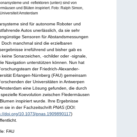
onarsysteme und -reflektoren (unten) sind von
rmäusen und Blüten inspiriert. Foto: Ralph Simon,
 Universiteit Amsterdam
rsysteme sind für autonome Roboter und
stfahrende Autos unerlässlich, da sie sehr
engünstige Sensoren für Abstandsmessungen
. Doch manchmal sind die erzielbaren
ergebnisse irreführend und bisher gab es
 keine Sonarzeichen, -schilder oder -signale,
die Navigation unterstützen können. Nun hat
Forschungsteam der Friedrich-Alexander-
ersität Erlangen-Nürnberg (FAU) gemeinsam
Forschenden der Universitäten in Antwerpen
Amsterdam eine Lösung gefunden, die durch
 spezielle Koevolution zwischen Fledermäusen
Blumen inspiriert wurde. Ihre Ergebnisse
n sie in der Fachzeitschrift
PNAS
(DOI:
s://doi.org/10.1073/pnas.1909890117
)
fentlicht.
le: FAU