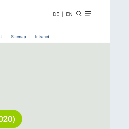
DE
EN
t
Sitemap
Intranet
020)