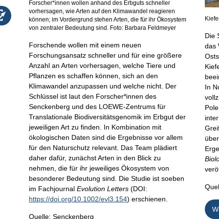
Forscher*innen wollen anhand des Erbguts schneller
vorhersagen, wie Arten auf den Klimawandel reagieren
Kiefe
können; im Vordergrund stehen Arten, die für ihr Ökosystem
von zentraler Bedeutung sind. Foto: Barbara Feldmeyer
Die 
Forschende wollen mit einem neuen
das 
Forschungsansatz schneller und für eine größere
Osts
Anzahl an Arten vorhersagen, welche Tiere und
Kief
Pflanzen es schaffen können, sich an den
beei
Klimawandel anzupassen und welche nicht. Der
In N
Schlüssel ist laut den Forscher*innen des
voll
Senckenberg und des LOEWE-Zentrums für
Pole
Translationale Biodiversitätsgenomik im Erbgut der
inte
jeweiligen Art zu finden. In Kombination mit
Grei
ökologischen Daten sind die Ergebnisse vor allem
über
für den Naturschutz relevant. Das Team plädiert
Erge
daher dafür, zunächst Arten in den Blick zu
Biol
nehmen, die für ihr jeweiliges Ökosystem von
veröf
besonderer Bedeutung sind. Die Studie ist soeben
Quel
im Fachjournal
Evolution Letters
(DOI:
https://doi.org/10.1002/evl3.154
) erschienen.
We
Quelle: Senckenberg