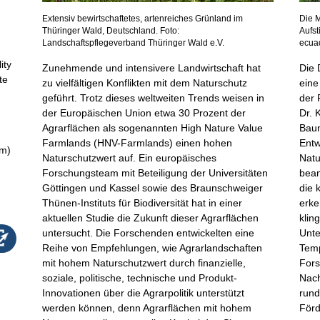
Extensiv bewirtschaftetes, artenreiches Grünland im
Die M
Thüringer Wald, Deutschland. Foto:
Aufst
Landschaftspflegeverband Thüringer Wald e.V.
ecuad
ity
Zunehmende und intensivere Landwirtschaft hat
Die 
te
zu vielfältigen Konflikten mit dem Naturschutz
ein
geführt. Trotz dieses weltweiten Trends weisen in
der 
der Europäischen Union etwa 30 Prozent der
Dr. 
Agrarflächen als sogenannten High Nature Value
Baum
Farmlands (HNV-Farmlands) einen hohen
Entw
am)
Naturschutzwert auf. Ein europäisches
Natu
Forschungsteam mit Beteiligung der Universitäten
bean
Göttingen und Kassel sowie des Braunschweiger
die 
Thünen-Instituts für Biodiversität hat in einer
erke
aktuellen Studie die Zukunft dieser Agrarflächen
kling
untersucht. Die Forschenden entwickelten eine
Unte
Reihe von Empfehlungen, wie Agrarlandschaften
Temp
mit hohem Naturschutzwert durch finanzielle,
Fors
soziale, politische, technische und Produkt-
Nach
Innovationen über die Agrarpolitik unterstützt
rund
werden können, denn Agrarflächen mit hohem
Förd