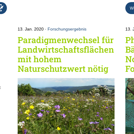
We
13. Jan. 2020
Forschungsergebnis
13. 
Paradigmenwechsel für
Ph
Landwirtschaftsflächen
B
mit hohem
N
Naturschutzwert nötig
F
t