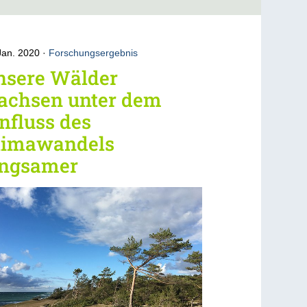
Jan. 2020
Forschungsergebnis
nsere Wälder
achsen unter dem
nfluss des
limawandels
angsamer