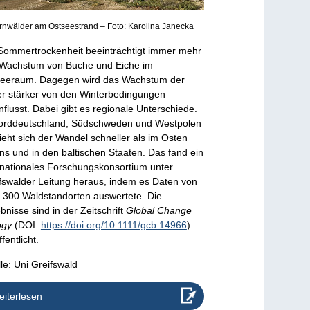
rnwälder am Ostseestrand – Foto: Karolina Janecka
Sommertrockenheit beeinträchtigt immer mehr
Wachstum von Buche und Eiche im
eeraum. Dagegen wird das Wachstum der
er stärker von den Winterbedingungen
nflusst. Dabei gibt es regionale Unterschiede.
orddeutschland, Südschweden und Westpolen
zieht sich der Wandel schneller als im Osten
ns und in den baltischen Staaten. Das fand ein
rnationales Forschungskonsortium unter
fswalder Leitung heraus, indem es Daten von
 300 Waldstandorten auswertete. Die
bnisse sind in der Zeitschrift
Global Change
ogy
(DOI:
https://doi.org/10.1111/gcb.14966
)
fentlicht.
le: Uni Greifswald
iterlesen