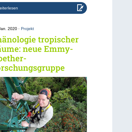
iterlesen
Jan. 2020
Projekt
änologie tropischer
äume: neue Emmy-
oether-
orschungsgruppe