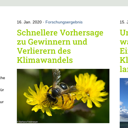
16. Jan. 2020
Forschungsergebnis
15. 
Schnellere Vorhersage
U
zu Gewinnern und
w
Verlierern des
Ei
Klimawandels
K
l
che
für
zur