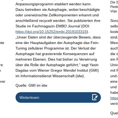
Die S
Anpassungsprogramm etabliert werden kann.
Flede
Dazu betreiben sie Autophagie, wobei beschädigte
Vrije
oder unerwünschte Zellkomponenten erkannt und
Sona
anschließend recycelt werden. Sie publizierten ihre
selb
Studie im Fachmagazin
EMBO Journal
(DOI:
kost
https://doi.org/10.15252/embj.2019103315
).
sind
„Unser Daten sind der überzeugende Beweis, dass
nte
Mess
eine der Hauptaufgaben der Autophagie das Fein-
n
auch
Tuning zellulärer Programme ist. Der Verlust der
die 
Autophagie hat gravierende Konsequenzen auf
ein 
mehreren Ebenen. Dies hat bisher zu Verwirrung
re
Univ
über die Rolle der Autophagie geführt,“ sagt Yasin
n
mit 
Dagdas vom Wiener Gregor Mendel Institut (GMI)
und 
im Informationsdienst Wissenschaft (idw).
erei
eine
Quelle: GMI im idw
und 
habe
Weiterlesen
http
veröf
Quel