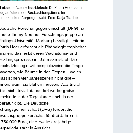
arburger Naturschutzbiologin Dr. Katrin Heer beim
ieg auf einen der Beobachtungstürme im
orianischen Bergregenwald. Foto: Katja Trachte
Deutsche Forschungsgemeinschaft (DFG) hat
e neue Emmy-Noether-Forschungsgruppe an
Philipps-Universität Marburg bewilligt. Leiterin
Katrin Heer erforscht die Phänologie tropischer
arten, das heißt deren Wachstums- und
icklungsprozesse im Jahreskreislauf. Die
rschutzbiologin will beispielsweise die Frage
tworten, wie Bäume in den Tropen – wo es
klassischen vier Jahreszeiten nicht gibt –
nnen, wann sie blühen müssen. Was trivial
t ist nicht trivial, da es dort weder große
rschiede in der Tageslänge noch in der
eratur gibt. Die Deutsche
chungsgemeinschaft (DFG) fördert die
wuchsgruppe zunächst für drei Jahre mit
 750.000 Euro, eine zweite dreijährige
erperiode steht in Aussicht.