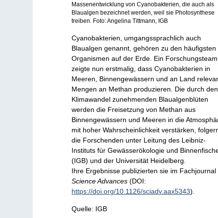
Massenentwicklung von Cyanobakterien, die auch als
Blaualgen bezeichnet werden, weil sie Photosynthese
treiben. Foto: Angelina Tittmann, IGB
Cyanobakterien, umgangssprachlich auch
Blaualgen genannt, gehören zu den häufigsten
Organismen auf der Erde. Ein Forschungsteam
zeigte nun erstmalig, dass Cyanobakterien in
Meeren, Binnengewässern und an Land releva
Mengen an Methan produzieren. Die durch de
Klimawandel zunehmenden Blaualgenblüten
werden die Freisetzung von Methan aus
Binnengewässern und Meeren in die Atmosphä
mit hoher Wahrscheinlichkeit verstärken, folger
die Forschenden unter Leitung des Leibniz-
Instituts für Gewässerökologie und Binnenfisch
(IGB) und der Universität Heidelberg.
Ihre Ergebnisse publizierten sie im Fachjournal
Science Advances
(DOI:
https://doi.org/10.1126/sciadv.aax5343
).
Quelle: IGB