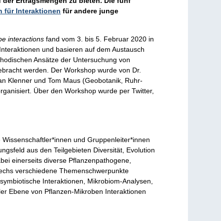
 der Ertragsmengen zu bieten. Die fünf
n für Interaktionen
für andere junge
be interactions
fand vom 3. bis 5. Februar 2020 in
 Interaktionen und basieren auf dem Austausch
ethodischen Ansätze der Untersuchung von
gebracht werden. Der Workshop wurde von Dr.
tian Klenner und Tom Maus (Geobotanik, Ruhr-
rganisiert. Über den Workshop wurde per Twitter,
 Wissenschaftler*innen und Gruppenleiter*innen
ngsfeld aus den Teilgebieten Diversität, Evolution
bei einerseits diverse Pflanzenpathogene,
 sechs verschiedene Themenschwerpunkte
 symbiotische Interaktionen, Mikrobiom-Analysen,
ler Ebene von Pflanzen-Mikroben Interaktionen