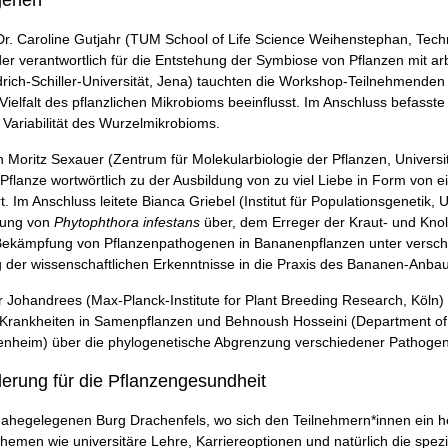
 Dr. Caroline Gutjahr (TUM School of Life Science Weihenstephan, Techni
 der verantwortlich für die Entstehung der Symbiose von Pflanzen mit 
drich-Schiller-Universität, Jena) tauchten die Workshop-Teilnehmenden 
lfalt des pflanzlichen Mikrobioms beeinflusst. Im Anschluss befasste 
 Variabilität des Wurzelmikrobioms.
 Moritz Sexauer (Zentrum für Molekularbiologie der Pflanzen, Univers
lanze wortwörtlich zu der Ausbildung von zu viel Liebe in Form von e
hrt. Im Anschluss leitete Bianca Griebel (Institut für Populationsgenetik
pfung von
Phytophthora infestans
über, dem Erreger der Kraut- und Knoll
ie Bekämpfung von Pflanzenpathogenen in Bananenpflanzen unter vers
g der wissenschaftlichen Erkenntnisse in die Praxis des Bananen-Anbau
 Johandrees (Max-Planck-Institute for Plant Breeding Research, Köln) 
Krankheiten in Samenpflanzen und Behnoush Hosseini (Department of P
Hohenheim) über die phylogenetische Abgrenzung verschiedener Pathoge
erung für die Pflanzengesundheit
nahegelegenen Burg Drachenfels, wo sich den Teilnehmern*innen ein her
hemen wie universitäre Lehre, Karriereoptionen und natürlich die spez