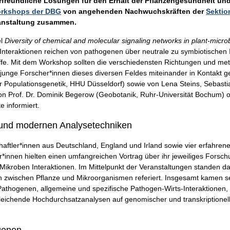
erfreundliche Lösungen für den Erhalt der Pflanzengesundheit und
orkshops der DBG
von angehenden Nachwuchskräften der
Sektio
ranstaltung zusammen.
el
Diversity of chemical and molecular signaling networks in plant-micro
 Interaktionen reichen von pathogenen über neutrale zu symbiotischen
ffe. Mit dem Workshop sollten die verschiedensten Richtungen und m
unge Forscher*innen dieses diversen Feldes miteinander in Kontakt 
für Populationsgenetik, HHU Düsseldorf) sowie von Lena Steins, Sebas
on Prof. Dr. Dominik Begerow (Geobotanik, Ruhr-Universität Bochum) o
 informiert.
und modernen Analysetechniken
ler*innen aus Deutschland, England und Irland sowie vier erfahrene
*innen hielten einen umfangreichen Vortrag über ihr jeweiliges Forschu
ikroben Interaktionen. Im Mittelpunkt der Veranstaltungen standen da
n zwischen Pflanze und Mikroorganismen referiert. Insgesamt kamen
athogenen, allgemeine und spezifische Pathogen-Wirts-Interaktionen,
eichende Hochdurchsatzanalysen auf genomischer und transkriptionel
genen