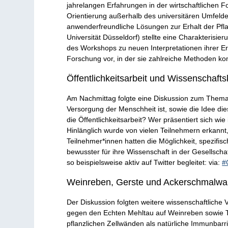
jahrelangen Erfahrungen in der wirtschaftlichen 
Orientierung außerhalb des universitären Umfelde
anwenderfreundliche Lösungen zur Erhalt der Pfla
Universität Düsseldorf) stellte eine Charakterisi
des Workshops zu neuen Interpretationen ihrer Erg
Forschung vor, in der sie zahlreiche Methoden k
Öffentlichkeitsarbeit und Wissenschaf
Am Nachmittag folgte eine Diskussion zum Thema Öf
Versorgung der Menschheit ist, sowie die Idee di
die Öffentlichkeitsarbeit? Wer präsentiert sich wie 
Hinlänglich wurde von vielen Teilnehmern erkannt,
Teilnehmer*innen hatten die Möglichkeit, spezifis
bewusster für ihre Wissenschaft in der Gesellsc
so beispielsweise aktiv auf Twitter begleitet: via:
#
Weinreben, Gerste und Ackerschmalw
Der Diskussion folgten weitere wissenschaftliche V
gegen den Echten Mehltau auf Weinreben sowie Tim
pflanzlichen Zellwänden als natürliche Immunbar