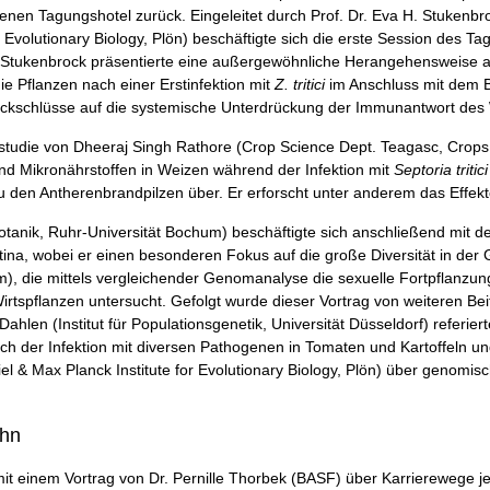
enen Tagungshotel zurück. Eingeleitet durch Prof. Dr. Eva H. Stukenb
or Evolutionary Biology, Plön) beschäftigte sich die erste Session des T
Stukenbrock präsentierte eine außergewöhnliche Herangehensweise an
e Pflanzen nach einer Erstinfektion mit
Z. tritici
im Anschluss mit dem 
ückschlüsse auf die systemische Unterdrückung der Immunantwort des 
ldstudie von Dheeraj Singh Rathore (Crop Science Dept. Teagasc, Cro
und Mikronährstoffen in Weizen während der Infektion mit
Septoria tritic
u den Antherenbrandpilzen über. Er erforscht unter anderem das Effek
tanik, Ruhr-Universität Bochum) beschäftigte sich anschließend mit de
na, wobei er einen besonderen Fokus auf die große Diversität in der 
, die mittels vergleichender Genomanalyse die sexuelle Fortpflanzungsf
Wirtspflanzen untersucht. Gefolgt wurde dieser Vortrag von weiteren Bei
hlen (Institut für Populationsgenetik, Universität Düsseldorf) referier
nach der Infektion mit diversen Pathogenen in Tomaten und Kartoffeln
el & Max Planck Institute for Evolutionary Biology, Plön) über genomi
ahn
t einem Vortrag von Dr. Pernille Thorbek (BASF) über Karrierewege jen