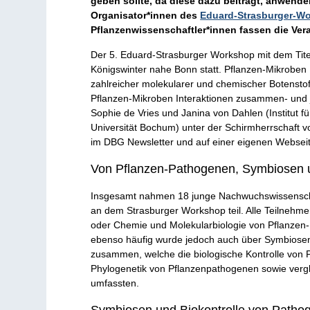
geben sollte, da diese dazu beiträgt, anwend
Organisator*innen des
Eduard-Strasburger-W
Pflanzenwissenschaftler*innen fassen die Ve
Der 5. Eduard-Strasburger Workshop mit dem Tit
Königswinter nahe Bonn statt. Pflanzen-Mikroben
zahlreicher molekularer und chemischer Botensto
Pflanzen-Mikroben Interaktionen zusammen- und j
Sophie de Vries und Janina von Dahlen (Institut 
Universität Bochum) unter der Schirmherrschaft v
im DBG Newsletter und auf einer eigenen Webseite
Von Pflanzen-Pathogenen, Symbiosen 
Insgesamt nahmen 18 junge Nachwuchswissenschaft
an dem Strasburger Workshop teil. Alle Teilnehmer
oder Chemie und Molekularbiologie von Pflanzen-M
ebenso häufig wurde jedoch auch über Symbiose
zusammen, welche die biologische Kontrolle von P
Phylogenetik von Pflanzenpathogenen sowie vergl
umfassten.
Symbiosen und Biokontrolle von Patho