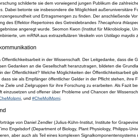
Forschung schilderte sie dem vorwiegend jungen Publikum die zahlreich
s. Dabei betonte sie insbesondere die Möglichkeit außeruniversitäre 
nzengesundheit und Ertragsmengen zu finden. Der anschließende Vortr
erung des Effektor-Repertoires des Getreidebrandes
Thecaphora thlaspe
ebnisse angeregt wurde. Seomon Kwon (Institut für Mikrobiologie, Unive
ombinierte, um mRNA aus extrazellulären Vesikeln von
Ustilago maydis
z
tskommunikation
fentlichkeitsarbeit in der Wissenschaft. Der Leitgedanke, dass die Ge
esen Gedanken an die Gesellschaft heranzutragen, bildeten die Grundl
in der Öffentlichkeit? Welche Möglichkeiten der Öffentlichkeitsarbeit gib
 dass sie als Empfänger öffentlicher Gelder in der Pflicht stehen, ihre
che Ziele und Zielgruppen für ihre Forschung zu erarbeiten. Als Fazit b
haft einzusetzen und offener über Probleme und Chancen der Wissensch
CheMolpmi
, und
#CheMolMpmi
.
and
orträge von Daniel Zendler (Julius-Kühn-Institut, Institute for Grapevi
o Engelsdorf (Department of Biology, Plant Physiology, Philipps-Univ
rieren, aber auch als Teil eines komplexen Signalkomponentensystems