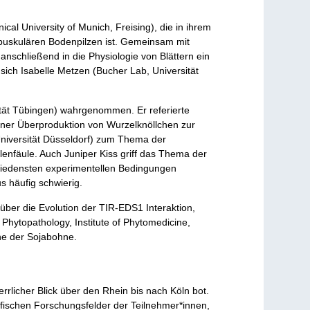
cal University of Munich, Freising), die in ihrem
arbuskulären Bodenpilzen ist. Gemeinsam mit
anschließend in die Physiologie von Blättern ein
sich Isabelle Metzen (Bucher Lab, Universität
ität Tübingen) wahrgenommen. Er referierte
iner Überproduktion von Wurzelknöllchen zur
, Universität Düsseldorf) zum Thema der
enfäule. Auch Juniper Kiss griff das Thema der
chiedensten experimentellen Bedingungen
s häufig schwierig.
über die Evolution der TIR-EDS1 Interaktion,
hytopathology, Institute of Phytomedicine,
ne der Sojabohne.
rlicher Blick über den Rhein bis nach Köln bot.
ifischen Forschungsfelder der Teilnehmer*innen,