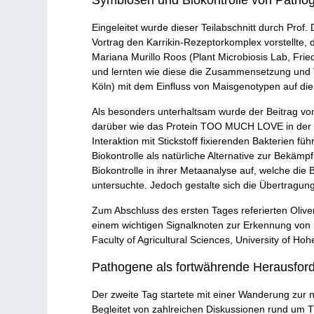
Eingeleitet wurde dieser Teilabschnitt durch Prof.
Vortrag den Karrikin-Rezeptorkomplex vorstellte,
Mariana Murillo Roos (Plant Microbiosis Lab, Frie
und lernten wie diese die Zusammensetzung und Vie
Köln) mit dem Einfluss von Maisgenotypen auf die
Als besonders unterhaltsam wurde der Beitrag von
darüber wie das Protein TOO MUCH LOVE in der Pf
Interaktion mit Stickstoff fixierenden Bakterien fü
Biokontrolle als natürliche Alternative zur Bekäm
Biokontrolle in ihrer Metaanalyse auf, welche d
untersuchte. Jedoch gestalte sich die Übertragun
Zum Abschluss des ersten Tages referierten Oliver
einem wichtigen Signalknoten zur Erkennung von 
Faculty of Agricultural Sciences, University of 
Pathogene als fortwährende Herausford
Der zweite Tag startete mit einer Wanderung zur 
Begleitet von zahlreichen Diskussionen rund um T