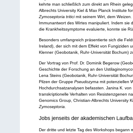
kehrte man schließlich zum direkt am Rhein geleg
Albrechts University Kiel & Max Planck Institute f
Zymoseptoria tritici
mit seinem Wirt, dem Weizen. 
Immunantwort des Wirtes manipuliert. Indem sie di
die Krankheitssymptome evaluierte, konnte sie R
Besonders umfangreich präsentierte sich die Fe
Ireland), der sich mit dem Effekt von Fungiziden 
Klenner (Geobotanik, Ruhr-Universität Bochum) z
Der Vortrag von Prof. Dr. Dominik Begerow (Geobo
Geschichte der Forschung an den Ustilaginomycoti
Lena Steins (Geobotanik, Ruhr-Universität Bochum)
Pilzen der Gruppe
Pseudozyma
mit potenziellen 
Hochdurchsatzanalysen befassten. Janina K. von Da
transkriptionelle Verhalten von Resistenzgenen 
Genomics Group, Christian-Albrechts University Ki
Zymoseptoria
.
Jobs jenseits der akademischen Laufb
Der dritte und letzte Tag des Workshops begann mi