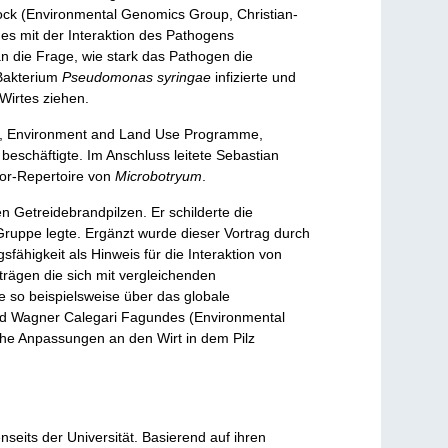
rock (Environmental Genomics Group, Christian-
ages mit der Interaktion des Pathogens
 die Frage, wie stark das Pathogen die
Bakterium
Pseudomonas syringae
infizierte und
Wirtes ziehen.
ps, Environment and Land Use Programme,
i
beschäftigte. Im Anschluss leitete Sebastian
tor-Repertoire von
Microbotryum
.
n Getreidebrandpilzen. Er schilderte die
Gruppe legte. Ergänzt wurde dieser Vortrag durch
ähigkeit als Hinweis für die Interaktion von
trägen die sich mit vergleichenden
te so beispielsweise über das globale
 und Wagner Calegari Fagundes (Environmental
sche Anpassungen an den Wirt in dem Pilz
seits der Universität. Basierend auf ihren