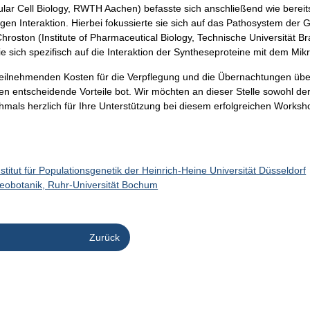
olecular Cell Biology, RWTH Aachen) befasste sich anschließend wie ber
ogen Interaktion. Hierbei fokussierte sie sich auf das Pathosystem der 
hroston (Institute of Pharmaceutical Biology, Technische Universität B
sie sich spezifisch auf die Interaktion der Syntheseproteine mit dem M
Teilnehmenden Kosten für die Verpflegung und die Übernachtungen üb
n entscheidende Vorteile bot. Wir möchten an dieser Stelle sowohl de
mals herzlich für Ihre Unterstützung bei diesem erfolgreichen Works
nstitut für Populationsgenetik der Heinrich-Heine Universität Düsseldorf
eobotanik, Ruhr-Universität Bochum
Zurück