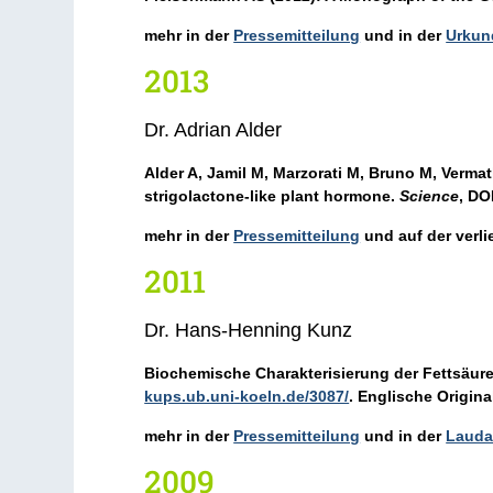
mehr in der
Pressemitteilung
und in der
Urkun
2013
Dr. Adrian Alder
Alder
A
, Jamil M, Marzorati M, Bruno M, Vermat
strigolactone-like plant hormone.
Science
, DO
mehr in der
Pressemitteilung
und auf der verl
2011
Dr. Hans-Henning Kunz
Biochemische Charakterisierung der Fettsäure
kups.ub.uni-koeln.de/3087/
. Englische Origin
mehr in der
Pressemitteilung
und in der
Lauda
2009