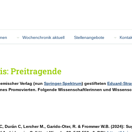
onen
Wochenchronik aktuell
Stellenangebote
Kontak
is: Preitragende
demischer Verlag (nun
Springer-Spektrum
) gestifteten
Eduard-Stra
ines Promovierten. Folgende Wissenschaftlerinnen und Wissensch
C, Durán C, Lercher M., Garido-Oter, R. & Frommer W.B. (2024): Su