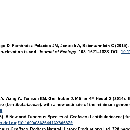
ego D, Fernández-Palacios JM, Jentsch A, Beierkuhnlein C (2015): 
h-elevation island.
Journal of Ecology
,
103
, 1621–1633. DOI:
10.1
a A, Wang W, Temsch EM, Greilhuber J, Müller KF, Heubl G (2014)
ea
(Lentibulariaceae), with a new estimate of the minimum genom
89
3): A New and Tuberous Species of
Genlisea
(Lentibulariaceae) f
/dx.doi.org/10.1600/036364413X666679
Genus
Genlisea
. Redfern Natural History Productions Ltd. 728 pag