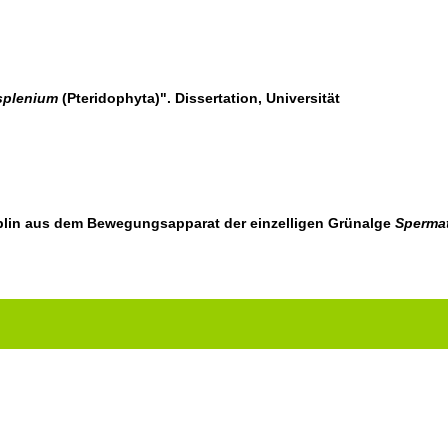
splenium
(Pteridophyta)". Dissertation, Universität
lin aus dem Bewegungsapparat der einzelligen Grünalge
Spermat