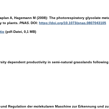
aplan A, Hagemann M (2008): The photorespiratory glycolate meta
 to plants.
PNAS
. DOI:
https://doi.org/10.1073/pnas.0807043105
tio
(pdf-Datei, 0,1 MB)
rsity dependent productivity in semi-natural grasslands following
ur und Regulation der molekularen Maschine zur Erkennung und zum