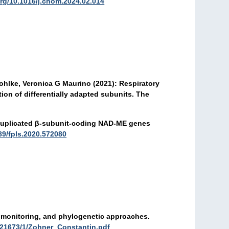
org/10.1016/j.chom.2024.02.014
hlke, Veronica G Maurino (2021): Respiratory
on of differentially adapted subunits. The
f duplicated β-subunit-coding NAD-ME genes
389/fpls.2020.572080
, monitoring, and phylogenetic approaches.
/21673/1/Zohner_Constantin.pdf