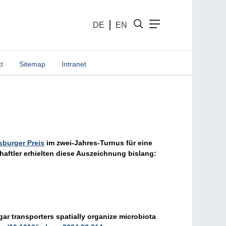
DE
EN
t
Sitemap
Intranet
sburger Preis
im zwei-Jahres-Turnus für eine
aftler erhielten diese Auszeichnung bislang:
gar transporters spatially organize microbiota