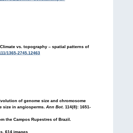
Climate vs. topography – spatial patterns of
111/1365-2745.12463
: Evolution of genome size and chromosome
e size in angiosperms.
Ann Bot.
114(8): 1651-
rom the Campos Rupestres of Brazil.
es, 614 images