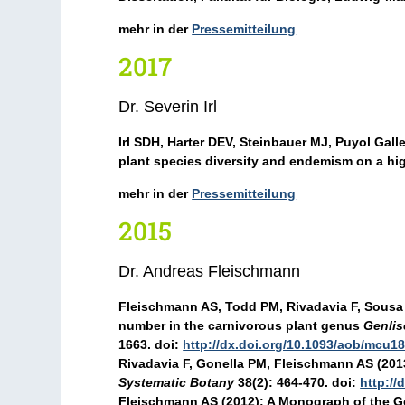
mehr in der
Pressemitteilung
2017
Dr. Severin Irl
Irl SDH
, Harter DEV, Steinbauer MJ, Puyol Gall
plant species diversity and endemism on a hig
mehr in der
Pressemitteilung
2015
Dr. Andreas Fleischmann
Fleischmann AS
, Todd PM, Rivadavia F, Sous
number in the carnivorous plant genus
Genlis
1663. doi:
http://dx.doi.org/10.1093/aob/mcu1
Rivadavia F, Gonella PM,
Fleischmann AS
(201
Systematic Botany
38(2): 464-470. doi:
http:/
Fleischmann AS
(2012): A Monograph of the 