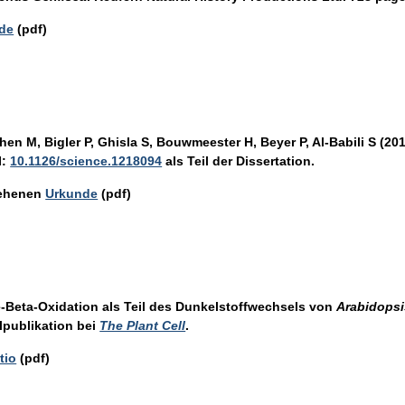
de
(pdf)
hen M, Bigler P, Ghisla S, Bouwmeester H, Beyer P, Al-Babili S (20
I:
10.1126/science.1218094
als Teil der Dissertation.
iehenen
Urkunde
(pdf)
-Beta-Oxidation als Teil des Dunkelstoffwechsels von
Arabidopsi
alpublikation bei
The Plant Cell
.
tio
(pdf)