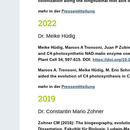
colonization along the longitudinal root axis 
mehr in der
Pressemitteilung
2022
Dr. Meike Hüdig
Meike Hüdig
, Marcos A Tronconi, Juan P Zubi
and C4-photosynthetic NAD-malic enzyme coexi
Plant Cell 34, 597-615. DOI:
https://doi.org/10.
Marcos A. Tronconi,
Meike Hüdig
, M. Eric Sc
aided the evolution of C4 photosynthesis in C
mehr in der
Pressemitteilung
2019
Dr. Constantin Mario Zohner
Zohner CM
(2016): The biogeography, evolutio
Dissertation, Fakultät für Biologie, Ludwig-M