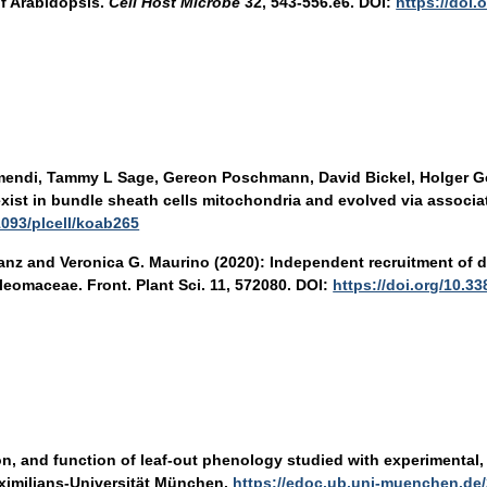
of Arabidopsis.
Cell Host Microbe
32
, 543-556.e6. DOI:
https://doi.
mendi, Tammy L Sage, Gereon Poschmann, David Bickel, Holger Go
st in bundle sheath cells mitochondria and evolved via associati
1093/plcell/koab265
hranz and Veronica G. Maurino (2020): Independent recruitment o
leomaceae. Front. Plant Sci. 11, 572080. DOI:
https://doi.org/10.3
n, and function of leaf-out phenology studied with experimental
aximilians-Universität München.
https://edoc.ub.uni-muenchen.de