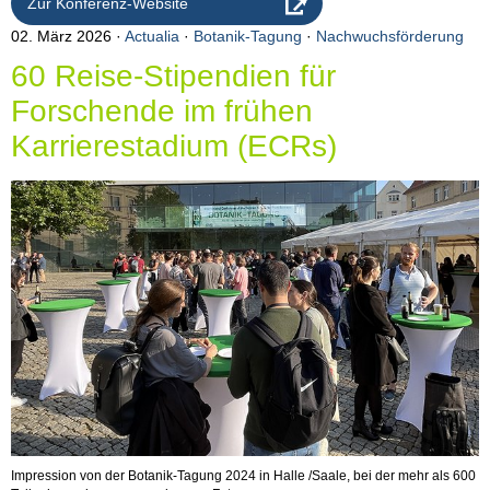
Zur Konferenz-Website
02. März 2026
Actualia
·
Botanik-Tagung
·
Nachwuchsförderung
60 Reise-Stipendien für
Forschende im frühen
Karrierestadium (ECRs)
Impression von der Botanik-Tagung 2024 in Halle /Saale, bei der mehr als 600