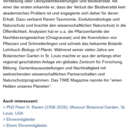
Vorstellung über Ökosystembeziehungen und Biodiversität. Als
einer der ersten erkannte er, dass der Verlust der Biodiversität kein
akademisches Problem ist und engagierte sich daher für deren
Erhalt. Dazu verband Raven Taxonomie, Evolutionsbiologie und
Naturschutz und brachte den wissenschaftlichen Naturschutz in die
Öffentlichkeit. Analysiert hat er u.a. die Pflanzenfamilie der
Nachtkerzengewächse (Onagraceae) und die Koevolution von
Pflanzen und Schmetterlingen und schrieb das bekannte Botanik-
Lehrbuch
Biology of Plants
. Während seiner vielen Jahre am
Botanischen Garten in St. Louis machte er aus der anfangs eher
regional geschätzten Anlage ein globales Zentrum für Forschung,
Bildung, Gartenbauausstellungen und Nachhaltigkeit mit
weitreichenden wissenschaftlichen Partnerschaften und
Naturschutzprogrammen. Das TIME Magazine nannte ihn “einen
Helden unseres Planeten”.
Auch interessant:
PhD Peter H. Raven (1936-2026); Missouri Botanical Garden, St.
Louis, USA
Ehrenmitglieder
Ehem Ehrenmitglieder