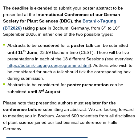
The deadline is extended to submit your poster abstract to be
presented at the
International Conference of our German
Society for Plant Sciences (DBG), the
Botanik-Tagung
th
th
(BT2026)
taking place in Bochum, Germany, from 6
to 10
September 2026, in either one of the two possible types:
Abstracts to be considered for a
poster talk
can be submitted
th
until 11
June
, 23:59 Bochum-time (CEST). There will be five
presentations in each of the 18 different Sessions (see overview:
https://botanik-tagung.de/programme.html
). Authors who wish to
be considered for such a talk should tick the corresponding box
during submission.
Abstracts to be considered for
poster presentation
can be
rd
submitted
until 3
August
.
Please note that presenting authors must
register for the
conference before
submitting an abstract. We are looking forward
to meeting you in Bochum. Around 600 scientists from all disciplines
of plant science joined our last biennial conference in Halle,
Germany.