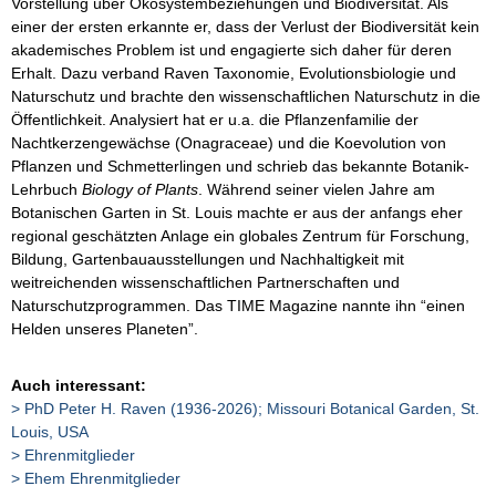
Vorstellung über Ökosystembeziehungen und Biodiversität. Als
einer der ersten erkannte er, dass der Verlust der Biodiversität kein
akademisches Problem ist und engagierte sich daher für deren
Erhalt. Dazu verband Raven Taxonomie, Evolutionsbiologie und
Naturschutz und brachte den wissenschaftlichen Naturschutz in die
Öffentlichkeit. Analysiert hat er u.a. die Pflanzenfamilie der
Nachtkerzengewächse (Onagraceae) und die Koevolution von
Pflanzen und Schmetterlingen und schrieb das bekannte Botanik-
Lehrbuch
Biology of Plants
. Während seiner vielen Jahre am
Botanischen Garten in St. Louis machte er aus der anfangs eher
regional geschätzten Anlage ein globales Zentrum für Forschung,
Bildung, Gartenbauausstellungen und Nachhaltigkeit mit
weitreichenden wissenschaftlichen Partnerschaften und
Naturschutzprogrammen. Das TIME Magazine nannte ihn “einen
Helden unseres Planeten”.
Auch interessant:
PhD Peter H. Raven (1936-2026); Missouri Botanical Garden, St.
Louis, USA
Ehrenmitglieder
Ehem Ehrenmitglieder