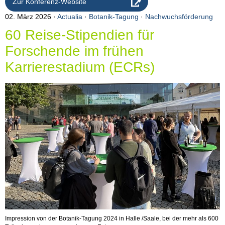
Zur Konferenz-Website
02. März 2026
Actualia
·
Botanik-Tagung
·
Nachwuchsförderung
60 Reise-Stipendien für
Forschende im frühen
Karrierestadium (ECRs)
Impression von der Botanik-Tagung 2024 in Halle /Saale, bei der mehr als 600