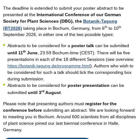
The deadline is extended to submit your poster abstract to be
presented at the
International Conference of our German
Society for Plant Sciences (DBG), the
Botanik-Tagung
th
th
(BT2026)
taking place in Bochum, Germany, from 6
to 10
September 2026, in either one of the two possible types:
Abstracts to be considered for a
poster talk
can be submitted
th
until 11
June
, 23:59 Bochum-time (CEST). There will be five
presentations in each of the 18 different Sessions (see overview:
https://botanik-tagung.de/programme.html
). Authors who wish to
be considered for such a talk should tick the corresponding box
during submission.
Abstracts to be considered for
poster presentation
can be
rd
submitted
until 3
August
.
Please note that presenting authors must
register for the
conference before
submitting an abstract. We are looking forward
to meeting you in Bochum. Around 600 scientists from all disciplines
of plant science joined our last biennial conference in Halle,
Germany.