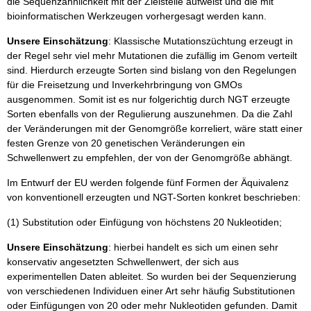
die Sequenzähnlichkeit mit der Zielstelle aufweist und die mit
bioinformatischen Werkzeugen vorhergesagt werden kann.
Unsere Einschätzung
: Klassische Mutationszüchtung erzeugt in
der Regel sehr viel mehr Mutationen die zufällig im Genom verteilt
sind. Hierdurch erzeugte Sorten sind bislang von den Regelungen
für die Freisetzung und Inverkehrbringung von GMOs
ausgenommen. Somit ist es nur folgerichtig durch NGT erzeugte
Sorten ebenfalls von der Regulierung auszunehmen. Da die Zahl
der Veränderungen mit der Genomgröße korreliert, wäre statt einer
festen Grenze von 20 genetischen Veränderungen ein
Schwellenwert zu empfehlen, der von der Genomgröße abhängt.
Im Entwurf der EU werden folgende fünf Formen der Äquivalenz
von konventionell erzeugten und NGT-Sorten konkret beschrieben:
(1) Substitution oder Einfügung von höchstens 20 Nukleotiden;
Unsere Einschätzung
: hierbei handelt es sich um einen sehr
konservativ angesetzten Schwellenwert, der sich aus
experimentellen Daten ableitet. So wurden bei der Sequenzierung
von verschiedenen Individuen einer Art sehr häufig Substitutionen
oder Einfügungen von 20 oder mehr Nukleotiden gefunden. Damit