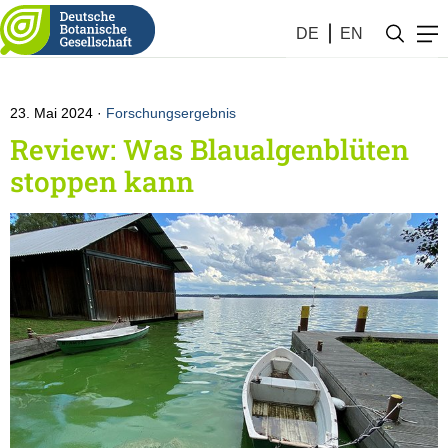
Botanik KW #21 (2024)
DE
EN
23. Mai 2024
Forschungsergebnis
Review: Was Blaualgenblüten
stoppen kann